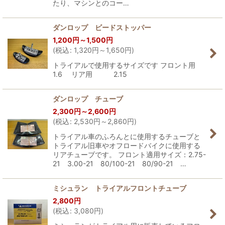
たり、マシンとのコー…
ダンロップ ビードストッパー
1,200
円
～1,500
円
(
税込
:
1,320
円
～1,650
円
)
トライアルで使用するサイズです フロント用
1.6 リア用 2.15
ダンロップ チューブ
2,300
円
～2,600
円
(
税込
:
2,530
円
～2,860
円
)
トライアル車のふろんとに使用するチューブと
トライアル旧車やオフロードバイクに使用する
リアチューブです。 フロント適用サイズ：2.75-
21 3.00-21 80/100-21 80/90-21 …
ミシュラン トライアルフロントチューブ
2,800
円
(
税込
:
3,080
円
)