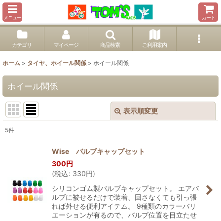
メニュー
カート
カテゴリ
マイページ
商品検索
ご利用案内
ホーム
>
タイヤ、ホイール関係
>
ホイール関係
ホイール関係
表示順変更
閉じる
5
件
表示数
:
Wise バルブキャップセット
300
円
並び順
:
(
税込
:
330
円
)
シリコンゴム製バルブキャップセット。 エアバ
絞り込む
ルブに被せるだけで装着、回さなくても引っ張
れば外せる便利アイテム。 9種類のカラーバリ
エーションが有るので、バルブ位置を目立たせ