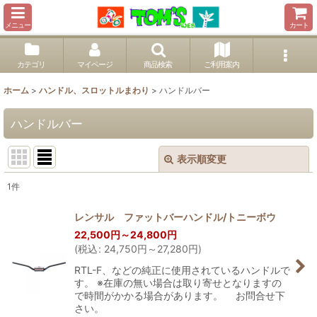
メニュー
カート
カテゴリ
マイページ
商品検索
ご利用案内
ホーム
>
ハンドル、スロットルまわり
>
ハンドルバー
ハンドルバー
表示順変更
閉じる
1
件
表示数
:
レンサル ファットバーハンドル/トニーボウ
22,500
円
～24,800
円
並び順
:
(
税込
:
24,750
円
～27,280
円
)
RTL-F、などの純正に使用されているハンドルで
絞り込む
す。 ※在庫の無い場合は取り寄せとなりますの
で時間がかかる場合があります。 お問合せ下
さい。