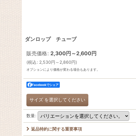
ダンロップ チューブ
販売価格
:
2,300
円
～2,600
円
(
税込
:
2,530
円
～2,860
円
)
オプションにより価格が変わる場合もあります。
Facebookでシェア
サイズ
を選択してください
数量
:
返品特約に関する重要事項