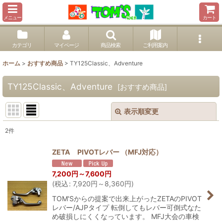
メニュー
カート
カテゴリ
マイページ
商品検索
ご利用案内
ホーム
>
おすすめ商品
>
TY125Classic、Adventure
TY125Classic、Adventure
[
おすすめ商品
]
表示順変更
閉じる
2
件
表示数
:
ZETA PIVOTレバー （MFJ対応）
並び順
:
7,200
円
～7,600
円
(
税込
:
7,920
円
～8,360
円
)
絞り込む
TOM'Sからの提案で出来上がったZETAのPIVOT
レバー/AJPタイプ 転倒してもレバー可倒式なた
め破損しにくくなっています。 MFJ大会の車検