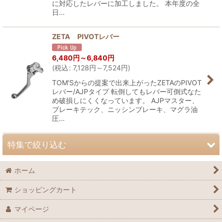
に対応したレバーに加工しました。 本年度の全
日…
ZETA PIVOTレバー
6,480
円
～6,840
円
(
税込
:
7,128
円
～7,524
円
)
TOM'Sからの提案で出来上がったZETAのPIVOT
レバー/AJPタイプ 転倒してもレバー可倒式なた
め破損しにくくなっています。 AJPマスター、
ブレーキテック、ニッシンブレーキ、マグラ油
圧…
特集で絞り込む
ホーム
ＴＹ-Ｓ125Ｆ、SY125・200、TY-S125ロングライド
ショッピングカート
GASGAS ランドネ
マイページ
TY125Classic、Adventure