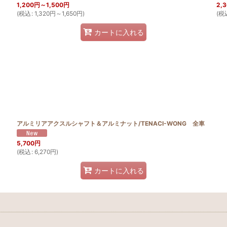
1,200
円
～1,500
円
2,
(
税込
:
1,320
円
～1,650
円
)
(
税
カートに入れる
アルミリアアクスルシャフト＆アルミナット/TENACI-WONG 全車
5,700
円
(
税込
:
6,270
円
)
カートに入れる