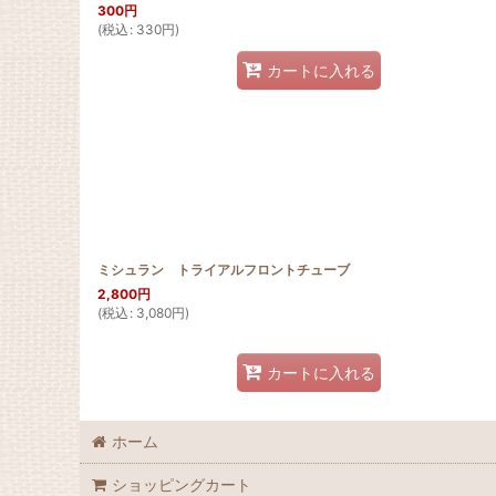
300
円
(
税込
:
330
円
)
カートに入れる
ミシュラン トライアルフロントチューブ
2,800
円
(
税込
:
3,080
円
)
カートに入れる
ホーム
ショッピングカート