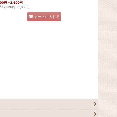
300
円
～2,600
円
込
:
2,530
円
～2,860
円
)
カートに入れる