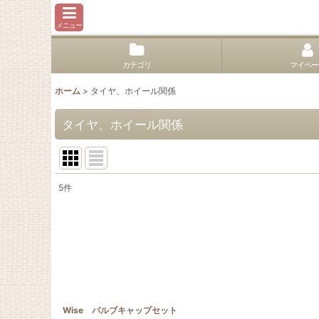
メニュー
カテゴリ
マイペー
ホーム
>
タイヤ、ホイール関係
タイヤ、ホイール関係
5
件
サブカテゴリ
:
表示数
:
並び順
:
Wise バルブキャップセット