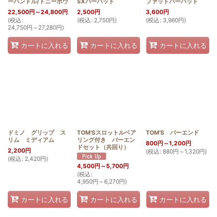
ーハンドル/トニーボウ
SXバーパッド
ファットバーパッド
絞り込む
22,500
円
～24,800
円
2,500
円
3,600
円
(
税込
:
(
税込
:
2,750
円
)
(
税込
:
3,960
円
)
24,750
円
～27,280
円
)
カートに入れる
カートに入れる
カートに入れる
ドミノ グリップ ス
TOM'Sスロットルベア
TOM'S バーエンド
リム ミディアム
リング付き バーエン
800
円
～1,200
円
ドセット（共回り）
2,200
円
(
税込
:
880
円
～1,320
円
)
(
税込
:
2,420
円
)
4,500
円
～5,700
円
(
税込
:
4,950
円
～6,270
円
)
カートに入れる
カートに入れる
カートに入れる