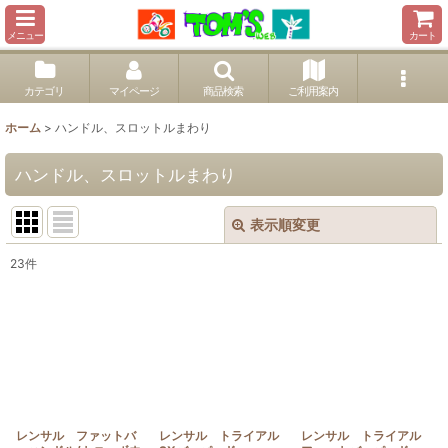
メニュー
カート
カテゴリ
マイページ
商品検索
ご利用案内
ホーム
>
ハンドル、スロットルまわり
ハンドル、スロットルまわり
表示順変更
閉じる
23
件
サブカテゴリ
:
表示数
:
並び順
:
レンサル ファットバ
レンサル トライアル
レンサル トライアル