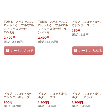
TOM'S スペシャルス
TOM'S スペシャルス
ドミノ スロットルハ
ロットルケーブル/アル
ロットルケーブル/アル
ウジング ローラー
ミアジャスター付
ミアジャスター付 ラ
350
円
TY-S用
ンドネ用
(
税込
:
385
円
)
2,400
円
2,400
円
(
税込
:
2,640
円
)
(
税込
:
2,640
円
)
カートに入れる
カートに入れる
ドミノ スロットルハ
ドミノ スロットルホ
ドミノ スロットルホ
ウジング キャップ
ルダー ロワー
ルダー アッパー
800
円
1,300
円
1,300
円
(
税込
:
880
円
)
(
税込
:
1,430
円
)
(
税込
:
1,430
円
)