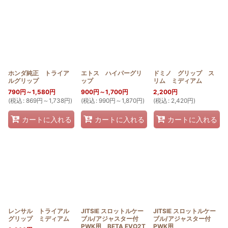
ホンダ純正 トライア
エトス ハイパーグリ
ドミノ グリップ ス
ルグリップ
ップ
リム ミディアム
790
円
～1,580
円
900
円
～1,700
円
2,200
円
(
税込
:
869
円
～1,738
円
)
(
税込
:
990
円
～1,870
円
)
(
税込
:
2,420
円
)
カートに入れる
カートに入れる
カートに入れる
レンサル トライアル
JITSIE スロットルケー
JITSIE スロットルケー
グリップ ミディアム
ブル/アジャスター付
ブル/アジャスター付
PWK用 BETA EVO2T
PWK用