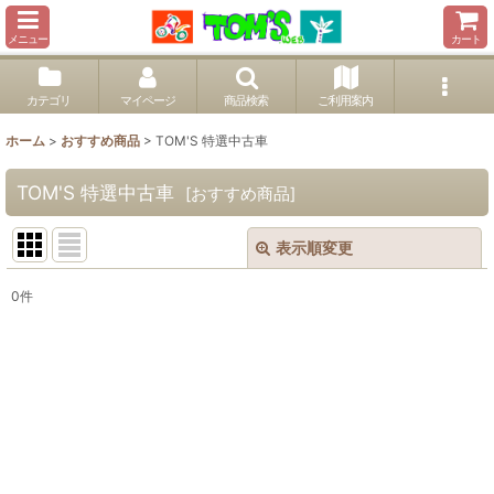
メニュー
カート
カテゴリ
マイページ
商品検索
ご利用案内
ホーム
>
おすすめ商品
>
TOM'S 特選中古車
TOM'S 特選中古車
[
おすすめ商品
]
表示順変更
閉じる
0
件
表示数
:
並び順
:
絞り込む