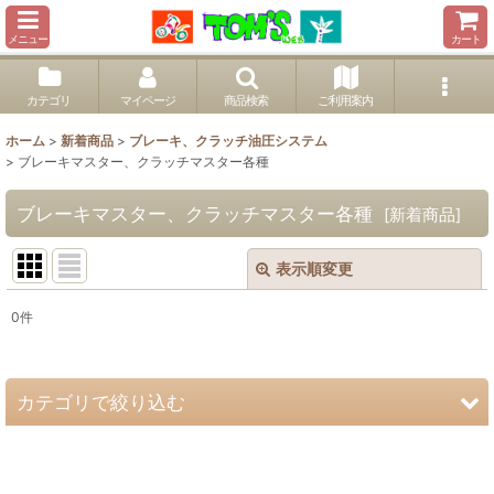
メニュー
カート
カテゴリ
マイページ
商品検索
ご利用案内
ホーム
>
新着商品
>
ブレーキ、クラッチ油圧システム
>
ブレーキマスター、クラッチマスター各種
ブレーキマスター、クラッチマスター各種
[
新着商品
]
表示順変更
閉じる
0
件
表示数
:
並び順
:
カテゴリで絞り込む
絞り込む
ブレーキ、クラッチ油圧システム (全商品)