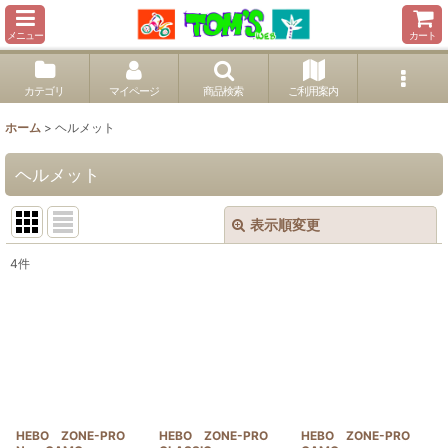
メニュー
カート
カテゴリ
マイページ
商品検索
ご利用案内
ホーム
>
ヘルメット
ヘルメット
表示順変更
閉じる
4
件
表示数
:
並び順
:
絞り込む
HEBO ZONE-PRO
HEBO ZONE-PRO
HEBO ZONE-PRO