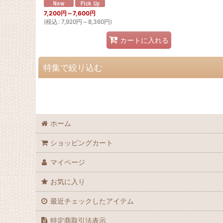
7,200
円
～7,600
円
(
税込
:
7,920
円
～8,360
円
)
カートに入れる
特集で絞り込む
ＴＹ-Ｓ125Ｆ、SY125・200、TY-S125ロングライド
GASGAS ランドネ
ホーム
TY125Classic、Adventure
ショッピングカート
テナシーウォン
マイページ
お気に入り
最近チェックしたアイテム
特定商取引法表示