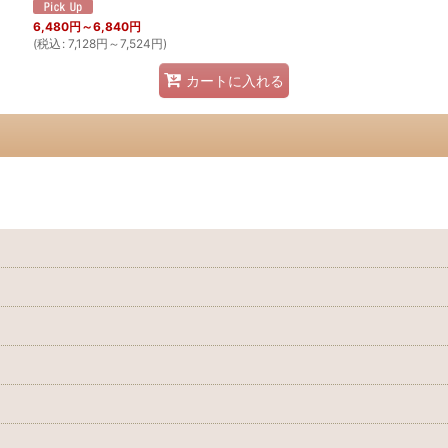
6,480
円
～6,840
円
(
税込
:
7,128
円
～7,524
円
)
カートに入れる