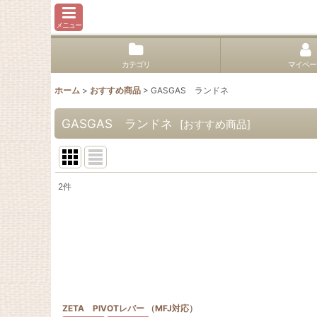
メニュー
カテゴリ
マイペー
ホーム
>
おすすめ商品
>
GASGAS ランドネ
GASGAS ランドネ
[
おすすめ商品
]
2
件
表示数
:
並び順
:
ZETA PIVOTレバー （MFJ対応）