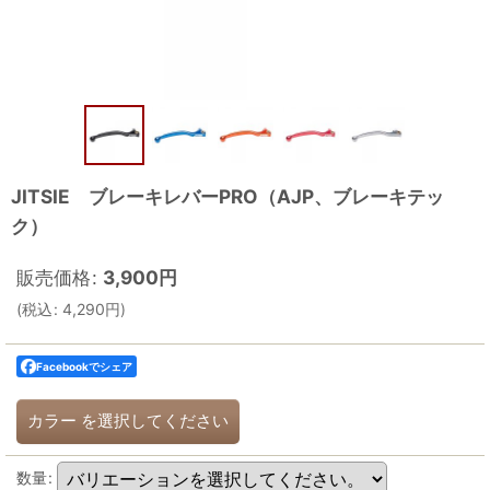
JITSIE ブレーキレバーPRO（AJP、ブレーキテッ
ク）
販売価格
:
3,900
円
(
税込
:
4,290
円
)
Facebookでシェア
カラー
を選択してください
数量
: