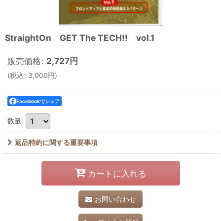
StraightOn GET The TECH!! vol.1
販売価格
:
2,727
円
(
税込
:
3,000
円
)
Facebookでシェア
数量
:
返品特約に関する重要事項
カートに入れる
お問い合わせ