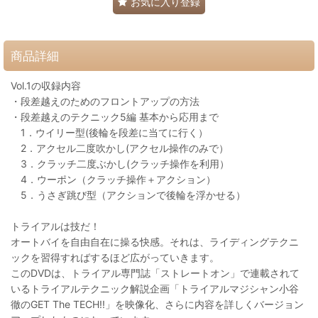
お気に入り登録
商品詳細
Vol.1の収録内容
・段差越えのためのフロントアップの方法
・段差越えのテクニック5編 基本から応用まで
1．ウイリー型(後輪を段差に当てに行く）
2．アクセル二度吹かし(アクセル操作のみで）
3．クラッチ二度ぶかし(クラッチ操作を利用）
4．ウーポン（クラッチ操作＋アクション）
5．うさぎ跳び型（アクションで後輪を浮かせる）
トライアルは技だ！
オートバイを自由自在に操る快感。それは、ライディングテクニ
ックを習得すればするほど広がっていきます。
このDVDは、トライアル専門誌「ストレートオン」で連載されて
いるトライアルテクニック解説企画「トライアルマジシャン小谷
徹のGET The TECH!!」を映像化、さらに内容を詳しくバージョン