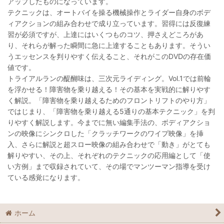
アップしたものになっています。
テクニックは、オートバイを操る機械操作とライダー自身のボデ
ィアクションの組み合わせで成り立っています。習得には反復練
習が必須ですが、上達にはいくつものコツ、押さえどころがあ
り、それらが解った瞬間に急に上達することもあります。そうい
うエッセンスを判りやすく伝えること、それがこのDVDの存在価
値です。
トライアルランの醍醐味は、三次元ライディング。Vol.1では前輪
を浮かせる！障害物を乗り越える！その基本を実戦的に解りやす
く解説。「障害物を乗り越えるためのフロントリフトのやり方」
ではじまり、「障害物を乗り越える5通りの基本テクニック」を判
りやすく解説します。今までに無い編集手法の、ボディアクショ
ンの映像にシンクロした「クラッチワークのワイプ映像」を挿
入、さらに解説と超スロー映像の組み合わせで「動き」がとても
解りやすい、その上、それぞれのテクニックの応用編として「使
い方例」まで収録されていて、その場でマンツーマン指導を受け
ている感覚になります。
ホーム