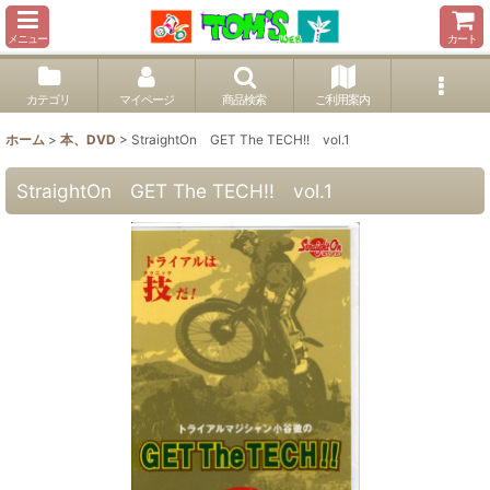
メニュー
カート
カテゴリ
マイページ
商品検索
ご利用案内
ホーム
>
本、DVD
>
StraightOn GET The TECH!! vol.1
StraightOn GET The TECH!! vol.1