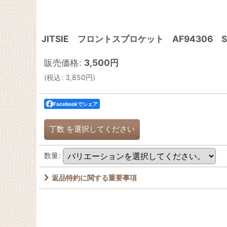
JITSIE フロントスプロケット AF94306 Scorpa
販売価格
:
3,500
円
(
税込
:
3,850
円
)
Facebookでシェア
丁数
を選択してください
数量
:
返品特約に関する重要事項