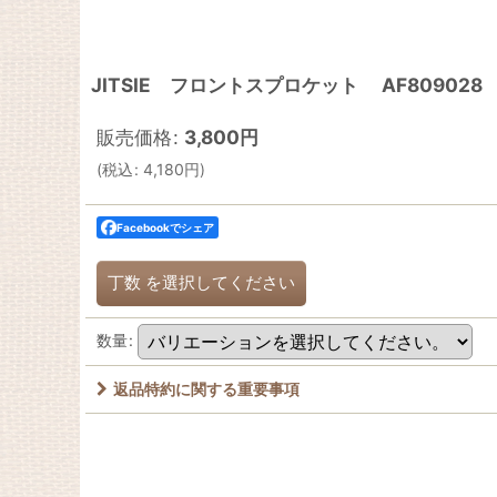
JITSIE フロントスプロケット AF809028 TRS
販売価格
:
3,800
円
(
税込
:
4,180
円
)
Facebookでシェア
丁数
を選択してください
数量
:
返品特約に関する重要事項