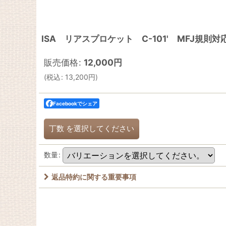
ISA リアスプロケット C-101' MFJ規則対
販売価格
:
12,000
円
(
税込
:
13,200
円
)
Facebookでシェア
丁数
を選択してください
数量
:
返品特約に関する重要事項