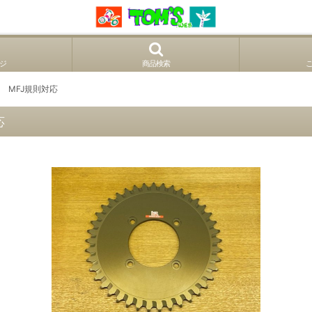
ジ
商品検索
' MFJ規則対応
応