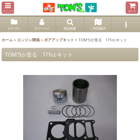
メニュー
カート
カテゴリ
マイページ
商品検索
ご利用案内
ホーム
>
エンジン関係
>
ボアアップキット
>
TOM'Sが造る 171ccキット
TOM'Sが造る 171ccキット