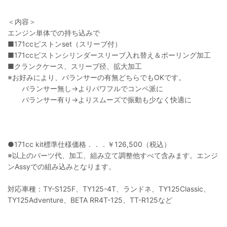
＜内容＞
エンジン単体での持ち込みで
■171ccピストンset（スリーブ付）
■171ccピストンシリンダースリーブ入れ替え＆ボーリング加工
■クランクケース、スリーブ径、拡大加工
※お好みにより、バランサーの有無どちらでもOKです。
バランサー無し→よりパワフルでコンペ派に
バランサー有り→よりスムーズで振動も少なく快適に
●171cc kit標準仕様価格．．．￥126,500（税込）
※以上のパーツ代、加工、組み立て調整他すべて含みます。エンジ
ンAssyでの組み込みとなります。
対応車種：TY-S125F、TY125-4T、ランドネ、TY125Classic、
TY125Adventure、BETA RR4T-125、TT-R125など