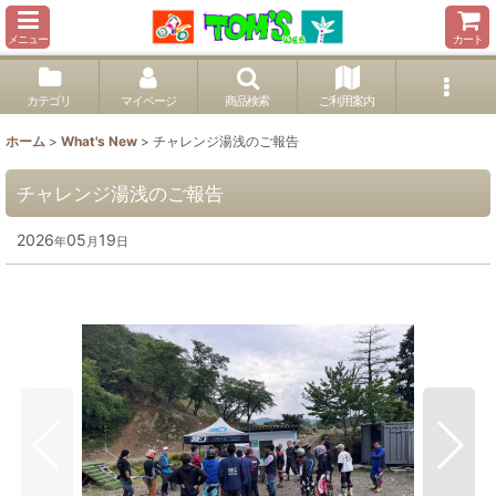
メニュー
カート
カテゴリ
マイページ
商品検索
ご利用案内
ホーム
>
What's New
>
チャレンジ湯浅のご報告
チャレンジ湯浅のご報告
2026
05
19
年
月
日